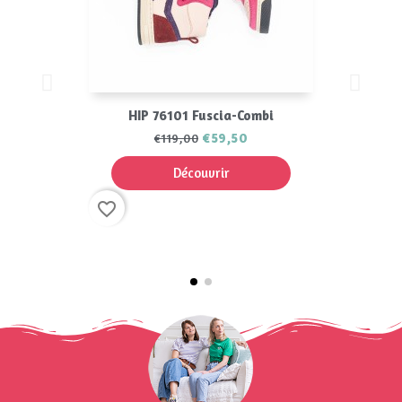
HIP 76101 Fuscia-Combi
€59,50
€119,00
Découvrir
favorite_border