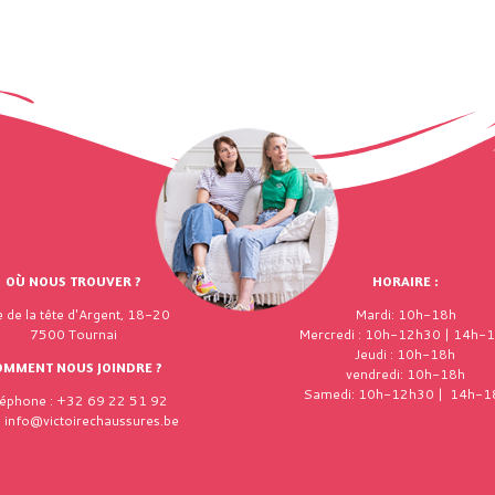
OÙ NOUS TROUVER ?
HORAIRE :
 de la tête d'Argent, 18-20
Mardi: 10h-18h
7500 Tournai
Mercredi : 10h-12h30 | 14h-
Jeudi : 10h-18h
OMMENT NOUS JOINDRE ?
vendredi: 10h-18h
Samedi: 10h-12h30 | 14h-1
léphone : +32 69 22 51 92
: info@victoirechaussures.be