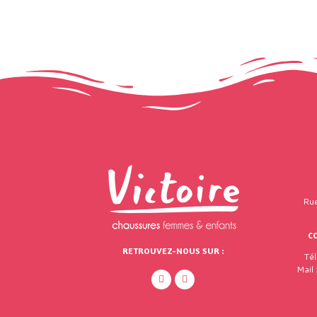
Rue
C
RETROUVEZ-NOUS SUR :
Té
Mail 