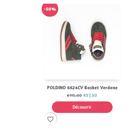
-50%
Aperçu rapide

POLDINO 6624CV Basket Verdone
€57,50
€115,00
Découvrir
favorite_border