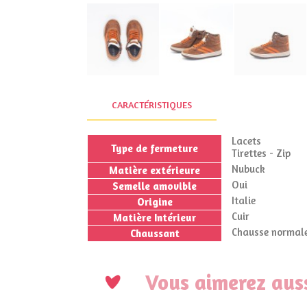
CARACTÉRISTIQUES
Lacets
Type de fermeture
Tirettes - Zip
Nubuck
Matière extérieure
Oui
Semelle amovible
Italie
Origine
Cuir
Matière Intérieur
Chausse normale
Chaussant
Vous aimerez auss