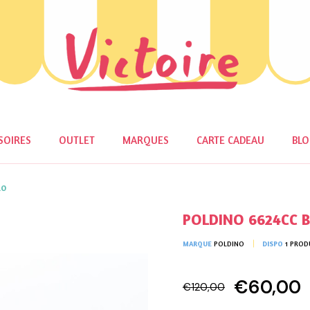
SOIRES
OUTLET
MARQUES
CARTE CADEAU
BL
io
POLDINO 6624CC B
MARQUE
POLDINO
DISPO
1 PROD
€60,00
€120,00