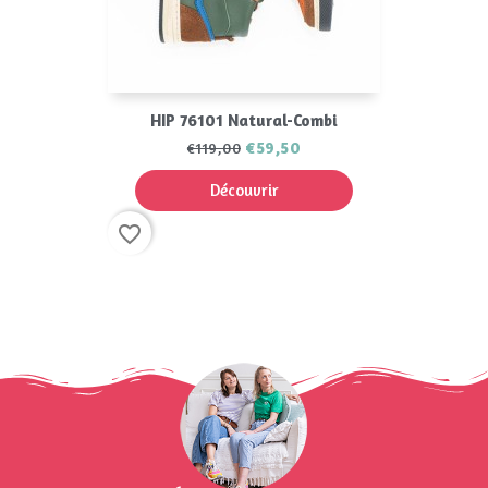
HIP 76101 Natural-Combi
€59,50
€119,00
Découvrir
favorite_border