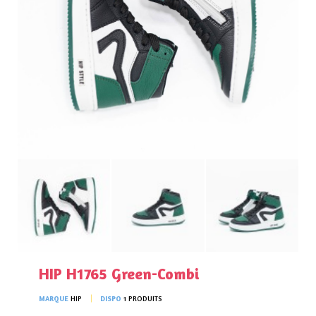
HIP H1765 Green-Combi
MARQUE
HIP
DISPO
1 PRODUITS