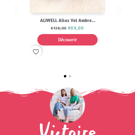
ALIWELL Alias Vel Ambre...
€69,00
€138,00
Découvrir
favorite_border