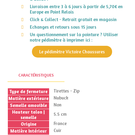
Livraison entre 3 à 6 jours à partir de 5,70€ en
Europe en Point Relais
Click & Collect - Retrait gratuit en magasin
Echanges et retours sous 15 jours
Un questionnement sur la pointure ? Utiliser
notre pédimètre à imprimer ici :
Le pédimètre Victoire Chaussures
CARACTÉRISTIQUES
Tirettes - Zip
Type de fermeture
Nubuck
Matière extérieure
Non
Semelle amovible
Hauteur talon |
5.5 cm
semelle
France
Origine
Cuir
Matière Intérieur