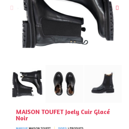
MAISON TOUFET Joely Cuir Glacé
Noir
MARQUE
MAISON TOUFET
DISPO
1 PRODUITS