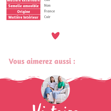
Matière extérieure
Non
Semelle amovible
France
Origine
Cuir
Matière Intérieur
Vous aimerez aussi :