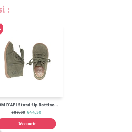
i :
%
Aperçu rapide

M D'API Stand-Up Bottine...
€44,50
€89,00
Découvrir