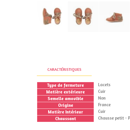
CARACTÉRISTIQUES
Lacets
Type de fermeture
Cuir
Matière extérieure
Non
Semelle amovible
France
Origine
Cuir
Matière Intérieur
Chausse petit - 
Chaussant