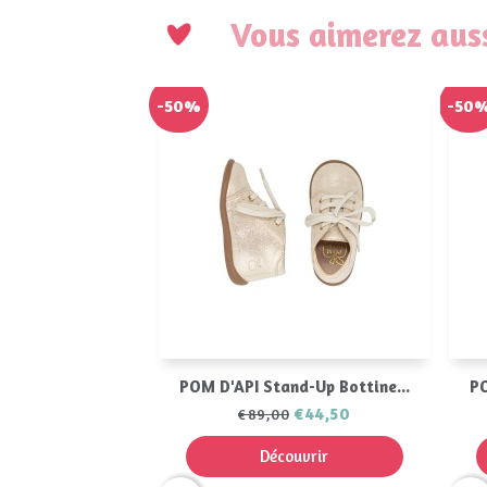
Vous aimerez auss
-50%
-50
Aperçu rapide

POM D'API Stand-Up Bottine...
PO
€44,50
€89,00
Découvrir