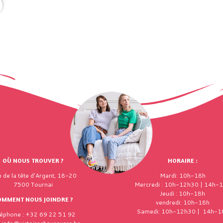
OÙ NOUS TROUVER ?
HORAIRE :
 de la tête d'Argent, 18-20
Mardi: 10h-18h
7500 Tournai
Mercredi : 10h-12h30 | 14h-
Jeudi : 10h-18h
OMMENT NOUS JOINDRE ?
vendredi: 10h-18h
Samedi: 10h-12h30 | 14h-1
léphone : +32 69 22 51 92