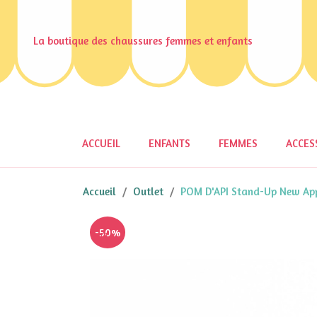
La boutique des chaussures femmes et enfants
ACCUEIL
ENFANTS
FEMMES
ACCES
Accueil
Outlet
POM D'API Stand-Up New App
-50%