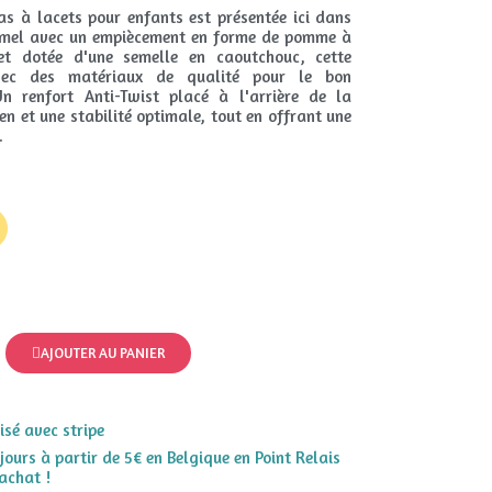
as à lacets pour enfants est présentée ici dans
 camel avec un empiècement en forme de pomme à
et dotée d'une semelle en caoutchouc, cette
vec des matériaux de qualité pour le bon
n renfort Anti-Twist placé à l'arrière de la
n et une stabilité optimale, tout en offrant une
.
AJOUTER AU PANIER
sé avec stripe
 jours à partir de 5€ en Belgique en Point Relais
achat !