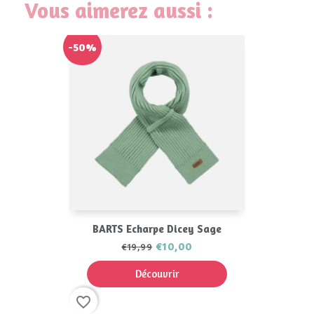
Vous aimerez aussi :
-50%
BARTS Echarpe Dicey Sage
€10,00
€19,99
Découvrir
favorite_border