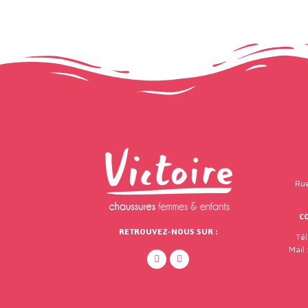
Rue
C
RETROUVEZ-NOUS SUR :
Té
Mail 