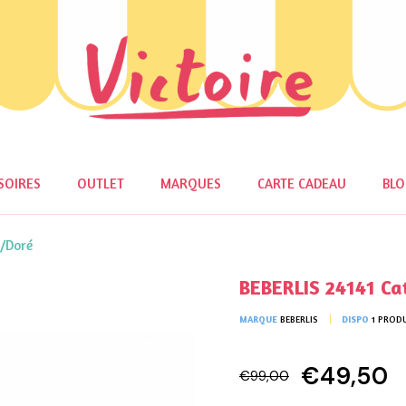
SOIRES
OUTLET
MARQUES
CARTE CADEAU
BL
o/Doré
BEBERLIS 24141 Ca
MARQUE
BEBERLIS
DISPO
1 PROD
€49,50
€99,00