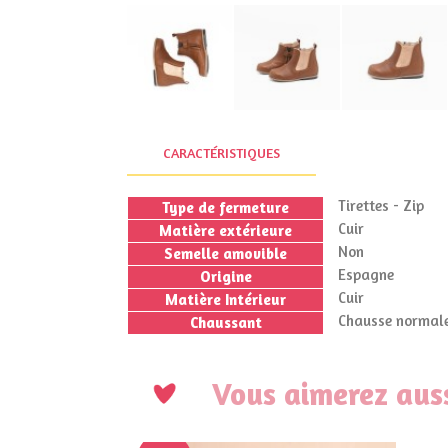
CARACTÉRISTIQUES
Tirettes - Zip
Type de fermeture
Cuir
Matière extérieure
Non
Semelle amovible
Espagne
Origine
Cuir
Matière Intérieur
Chausse normale
Chaussant
Vous aimerez auss