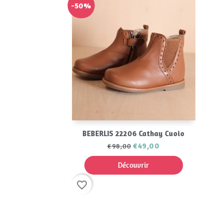
-50%
Aperçu rapide

BEBERLIS 22206 Cathay Cuoio
€49,00
€98,00
Découvrir
favorite_border