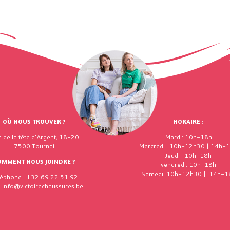
OÙ NOUS TROUVER ?
HORAIRE :
 de la tête d'Argent, 18-20
Mardi: 10h-18h
7500 Tournai
Mercredi : 10h-12h30 | 14h-
Jeudi : 10h-18h
OMMENT NOUS JOINDRE ?
vendredi: 10h-18h
Samedi: 10h-12h30 | 14h-1
léphone : +32 69 22 51 92
: info@victoirechaussures.be