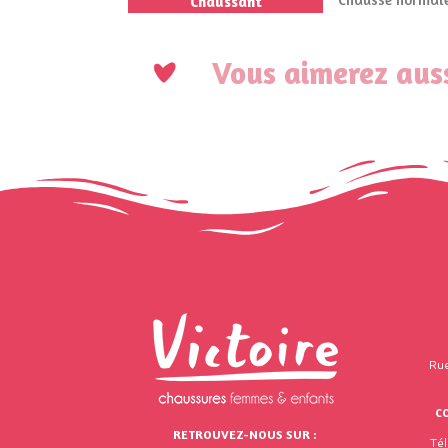
Chaussant
Vous aimerez auss
Rue
C
RETROUVEZ-NOUS SUR :
Té