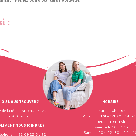
i :
OÙ NOUS TROUVER ?
HORAIRE :
 de la tête d'Argent, 18-20
Mardi: 10h-18h
7500 Tournai
Mercredi : 10h-12h30 | 14h-
Jeudi : 10h-18h
OMMENT NOUS JOINDRE ?
vendredi: 10h-18h
Samedi: 10h-12h30 | 14h-1
léphone : +32 69 22 51 92