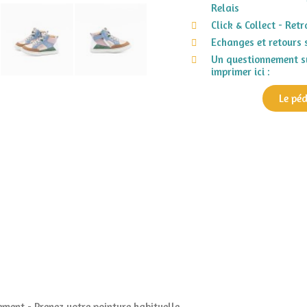
Relais
Click & Collect - Ret
Echanges et retours 
Un questionnement su
imprimer ici :
Le pé
ment - Prenez votre pointure habituelle