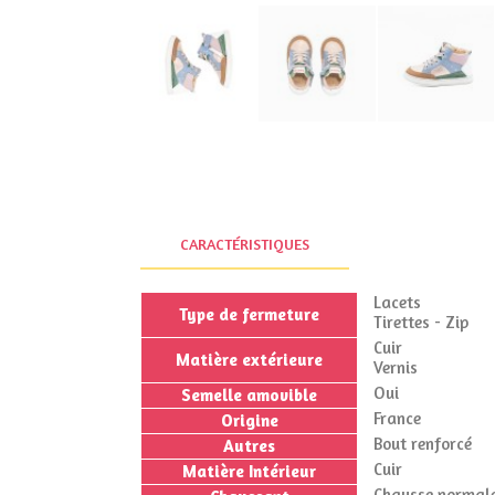
CARACTÉRISTIQUES
Lacets
Type de fermeture
Tirettes - Zip
Cuir
Matière extérieure
Vernis
Oui
Semelle amovible
France
Origine
Bout renforcé
Autres
Cuir
Matière Intérieur
Chausse normale