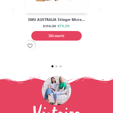
EMU AUSTRALIA Stinger Micro...
€79,50
€159,00
Découvrir
favorite_border