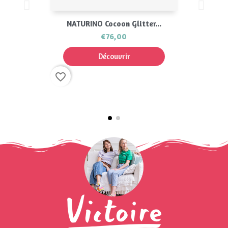
NATURINO Cocoon Glitter...
€76,00
Découvrir
favorite_border