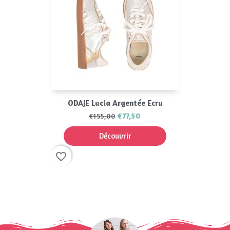
ODAJE Lucia Argentée Ecru
€77,50
€155,00
Découvrir
favorite_border