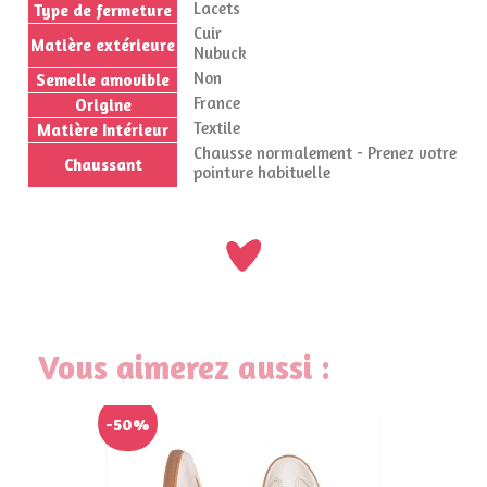
Lacets
Type de fermeture
Cuir
Matière extérieure
Nubuck
Non
Semelle amovible
France
Origine
Textile
Matière Intérieur
Chausse normalement - Prenez votre
Chaussant
pointure habituelle
Vous aimerez aussi :
-50%