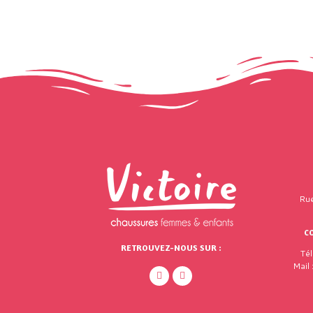
Rue
C
RETROUVEZ-NOUS SUR :
Té
Mail 