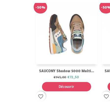
-50%
-50
Aperçu rapide

SAUCONY Shadow 5000 Multi...
SA
€72,50
€145,00
Découvrir
favorite_border
favorite_border