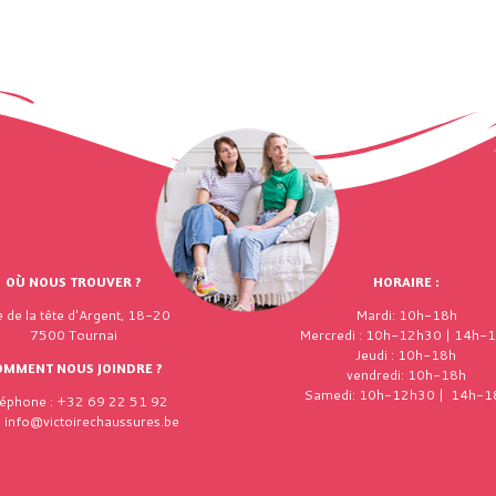
OÙ NOUS TROUVER ?
HORAIRE :
 de la tête d'Argent, 18-20
Mardi: 10h-18h
7500 Tournai
Mercredi : 10h-12h30 | 14h-
Jeudi : 10h-18h
OMMENT NOUS JOINDRE ?
vendredi: 10h-18h
Samedi: 10h-12h30 | 14h-1
léphone : +32 69 22 51 92
: info@victoirechaussures.be