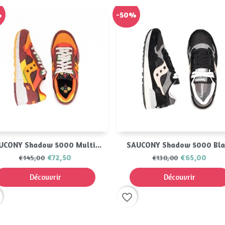
%
-50%
Aperçu rapide
Aperçu rapide


UCONY Shadow 5000 Multi...
SAUCONY Shadow 5000 Bla
€72,50
€65,00
€145,00
€130,00
Découvrir
Découvrir
favorite_border