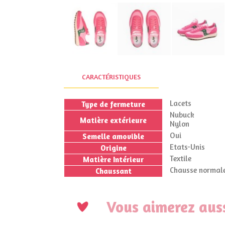
CARACTÉRISTIQUES
Lacets
Type de fermeture
Nubuck
Matière extérieure
Nylon
Oui
Semelle amovible
Etats-Unis
Origine
Textile
Matière Intérieur
Chausse normale
Chaussant
Vous aimerez auss