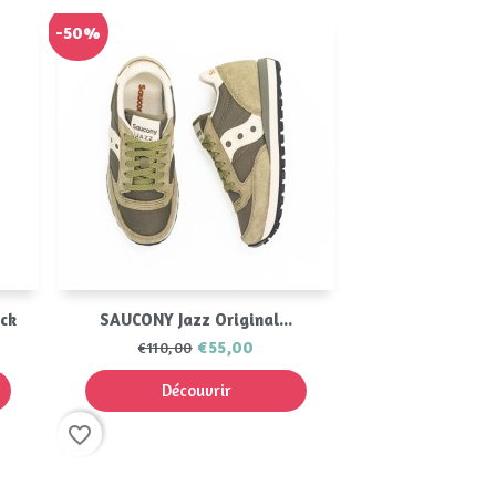
-50%
Aperçu rapide

ck
SAUCONY Jazz Original...
€55,00
€110,00
Découvrir
favorite_border