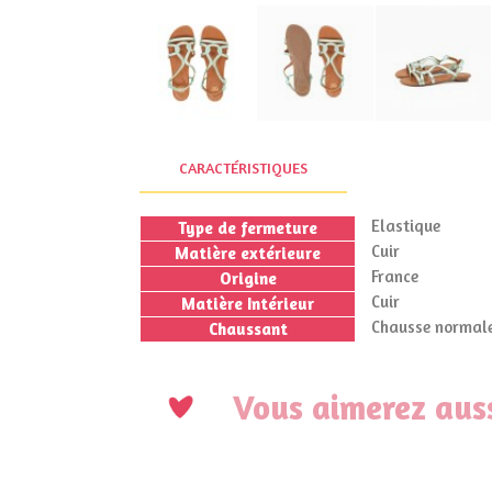
CARACTÉRISTIQUES
Elastique
Type de fermeture
Cuir
Matière extérieure
France
Origine
Cuir
Matière Intérieur
Chausse normale
Chaussant
Vous aimerez auss