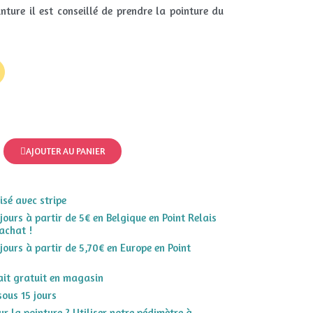
nture il est conseillé de prendre la pointure du
AJOUTER AU PANIER
sé avec stripe
 jours à partir de 5€ en Belgique en Point Relais
achat !
 jours à partir de 5,70€ en Europe en Point
rait gratuit en magasin
sous 15 jours
r la pointure ? Utiliser notre pédimètre à