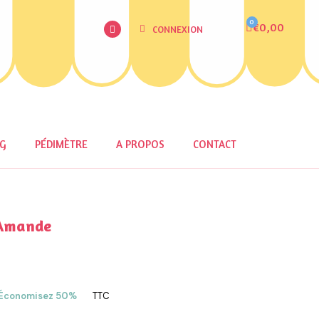
€0,00
CONNEXION
OG
PÉDIMÈTRE
A PROPOS
CONTACT
 Amande
Économisez 50%
TTC