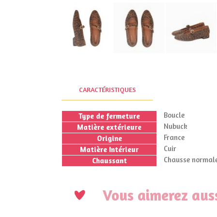
CARACTÉRISTIQUES
Boucle
Type de fermeture
Nubuck
Matière extérieure
France
Origine
Cuir
Matière Intérieur
Chausse normale
Chaussant
Vous aimerez auss