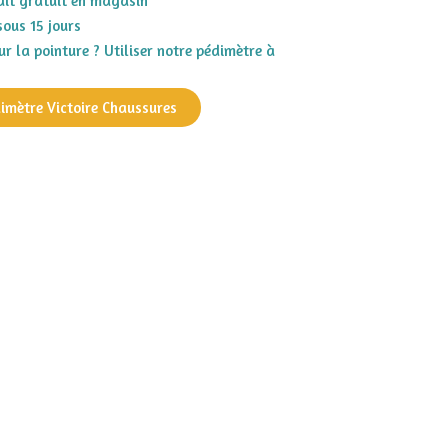
rait gratuit en magasin
sous 15 jours
r la pointure ? Utiliser notre pédimètre à
dimètre Victoire Chaussures