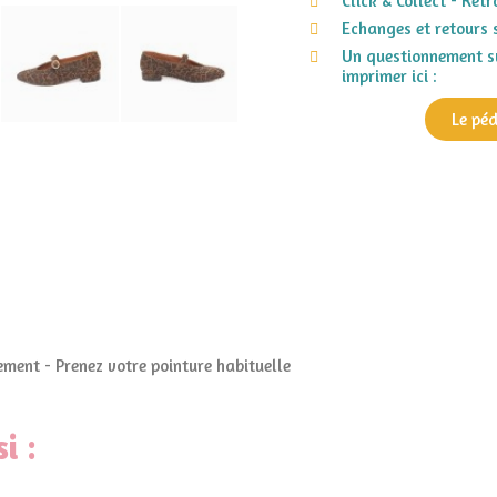
Click & Collect - Ret
Echanges et retours 
Un questionnement su
imprimer ici :
Le pé
ment - Prenez votre pointure habituelle
i :