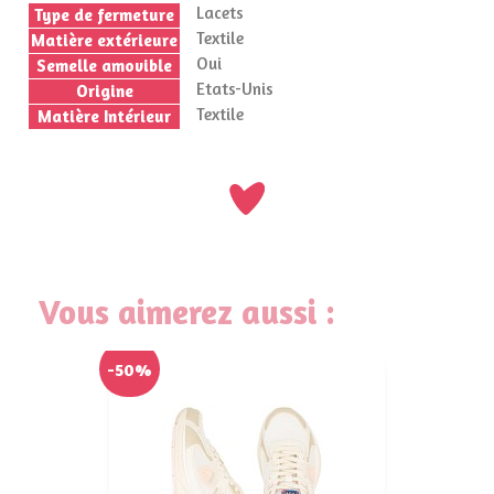
Lacets
Type de fermeture
Textile
Matière extérieure
Oui
Semelle amovible
Etats-Unis
Origine
Textile
Matière Intérieur
Vous aimerez aussi :
-50%