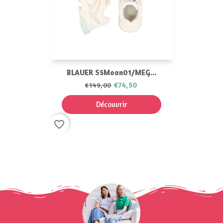
BLAUER S5Moon01/MEG...
€74,50
€149,00
Découvrir
favorite_border