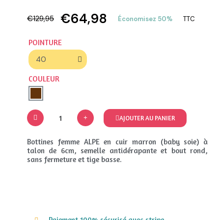
€64,98
€129,95
Économisez 50%
TTC
POINTURE
COULEUR
AJOUTER AU PANIER
Bottines femme ALPE en cuir marron (baby soie) à
talon de 6cm, semelle antidérapante et bout rond,
sans fermeture et tige basse.
Paiement 100% sécurisé avec stripe