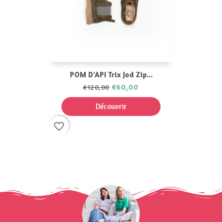
POM D'API Trix Jod Zip...
€60,00
€120,00
Découvrir
favorite_border