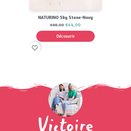
NATURINO Sky Stone-Navy
€44,00
€88,00
Découvrir
favorite_border