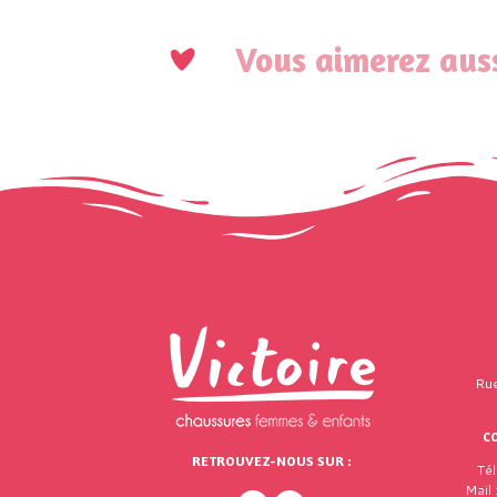
Vous aimerez auss
Rue
C
RETROUVEZ-NOUS SUR :
Té
Mail 