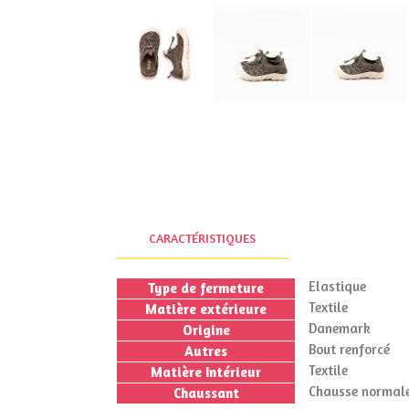
CARACTÉRISTIQUES
Elastique
Type de fermeture
Textile
Matière extérieure
Danemark
Origine
Bout renforcé
Autres
Textile
Matière Intérieur
Chausse normale
Chaussant