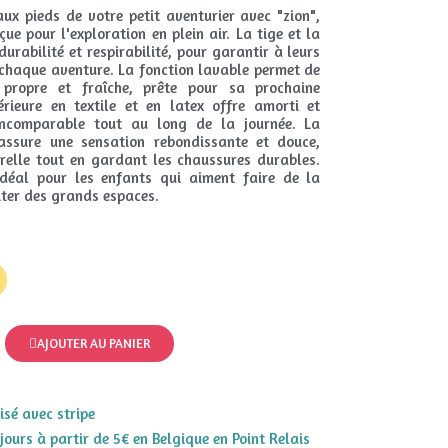
ux pieds de votre petit aventurier avec "zion",
ue pour l'exploration en plein air. La tige et la
durabilité et respirabilité, pour garantir à leurs
à chaque aventure. La fonction lavable permet de
 propre et fraîche, prête pour sa prochaine
érieure en textile et en latex offre amorti et
incomparable tout au long de la journée. La
 assure une sensation rebondissante et douce,
relle tout en gardant les chaussures durables.
déal pour les enfants qui aiment faire de la
iter des grands espaces.
AJOUTER AU PANIER
sé avec stripe
 jours à partir de 5€ en Belgique en Point Relais