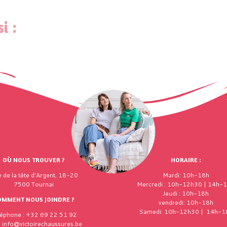
i :
OÙ NOUS TROUVER ?
HORAIRE :
 de la tête d'Argent, 18-20
Mardi: 10h-18h
7500 Tournai
Mercredi : 10h-12h30 | 14h-
Jeudi : 10h-18h
OMMENT NOUS JOINDRE ?
vendredi: 10h-18h
Samedi: 10h-12h30 | 14h-1
léphone : +32 69 22 51 92
: info@victoirechaussures.be