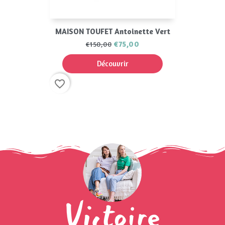
MAISON TOUFET Antoinette Vert
€75,00
€150,00
Découvrir
favorite_border