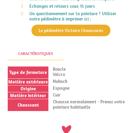
Echanges et retours sous 15 jours
Un questionnement sur la pointure ? Utiliser
notre pédimètre à imprimer ici :
Le pédimètre Victoire Chaussures
CARACTÉRISTIQUES
Boucle
Type de fermeture
Velcro
Nubuck
Matière extérieure
Espagne
Origine
Cuir
Matière Intérieur
Chausse normalement - Prenez votre
Chaussant
pointure habituelle