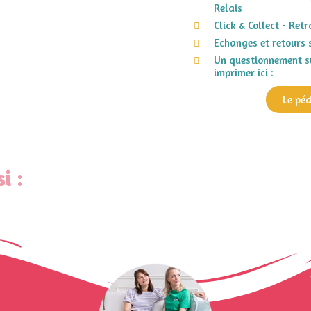
Relais
Click & Collect - Ret
Echanges et retours 
Un questionnement su
imprimer ici :
Le pé
i :