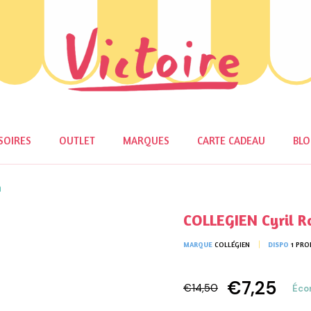
SOIRES
OUTLET
MARQUES
CARTE CADEAU
BL
n
COLLEGIEN Cyril R
MARQUE
COLLÉGIEN
DISPO
1 PRO
€7,25
€14,50
Éco