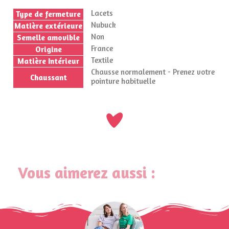
Lacets
Type de fermeture
Nubuck
Matière extérieure
Non
Semelle amovible
France
Origine
Textile
Matière Intérieur
Chausse normalement - Prenez votre
Chaussant
pointure habituelle
Vous aimerez aussi :