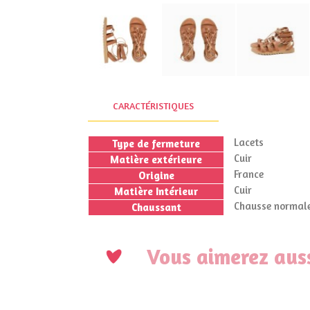
CARACTÉRISTIQUES
Lacets
Type de fermeture
Cuir
Matière extérieure
France
Origine
Cuir
Matière Intérieur
Chausse normale
Chaussant
Vous aimerez auss