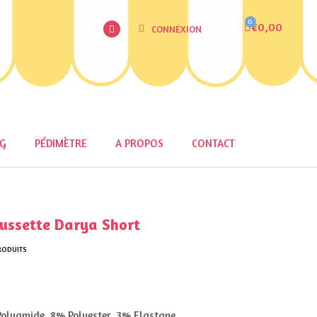
€0,00
CONNEXION
OG
PÉDIMÈTRE
A PROPOS
CONTACT
ssette Darya Short
RODUITS
olyamide, 8% Polyester, 3% Elastane