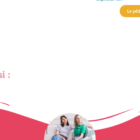
Le pé
i :