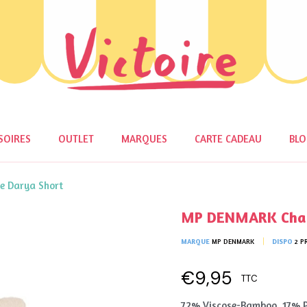
SOIRES
OUTLET
MARQUES
CARTE CADEAU
BL
e Darya Short
MP DENMARK Chau
MARQUE
MP DENMARK
DISPO
2 P
€9,95
TTC
72% Viscose-Bamboo, 17% P