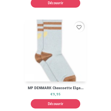
Découvrir
favorite_border
MP DENMARK Chaussette Elga...
€9,95
Découvrir