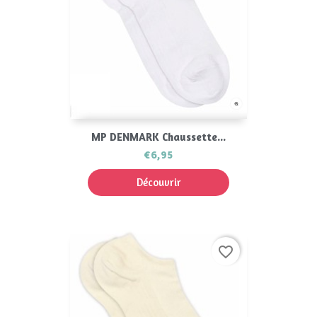
MP DENMARK Chaussette...
€6,95
Découvrir
favorite_border