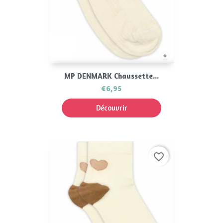
MP DENMARK Chaussette...
€6,95
Découvrir
favorite_border