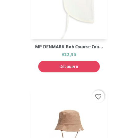
MP DENMARK Bob Couvre-Cou...
€22,95
Découvrir
favorite_border