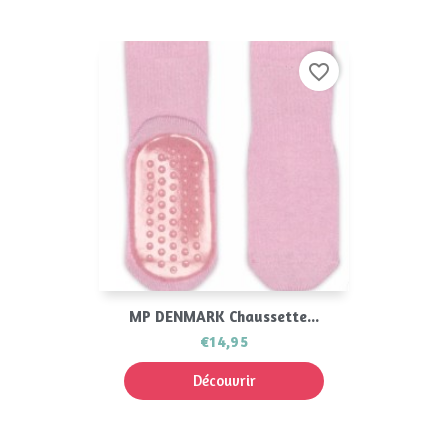
favorite_border
MP DENMARK Chaussette...
€14,95
Découvrir