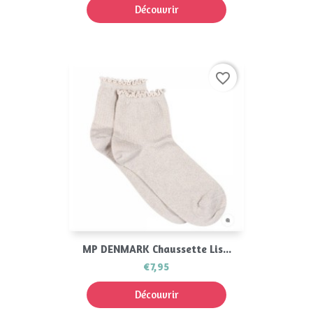
Découvrir
favorite_border
MP DENMARK Chaussette Lis...
€7,95
Découvrir