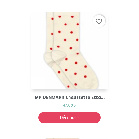
favorite_border
MP DENMARK Chaussette Etta...
€9,95
Découvrir