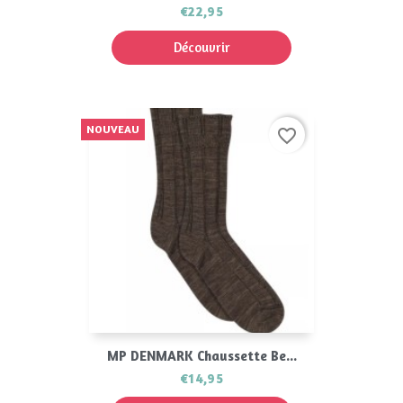
€22,95
Découvrir
NOUVEAU
favorite_border
MP DENMARK Chaussette Be...
€14,95