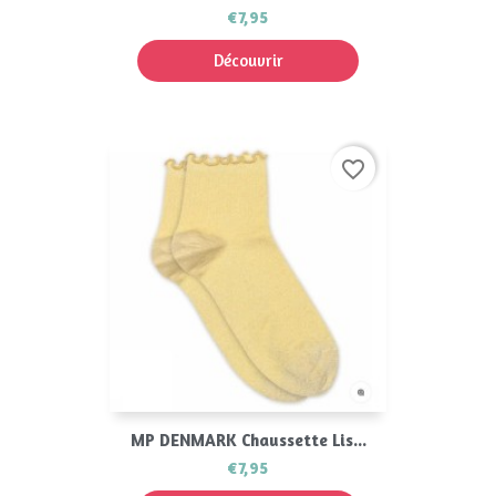
€7,95
Découvrir
favorite_border
MP DENMARK Chaussette Lis...
€7,95