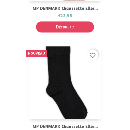
MP DENMARK Chaussette Ellie...
€22,95
Découvrir
NOUVEAU
favorite_border
MP DENMARK Chaussette Ellie...