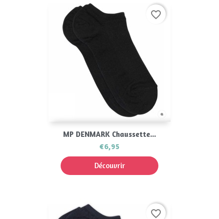
favorite_border
MP DENMARK Chaussette...
€6,95
Découvrir
favorite_border