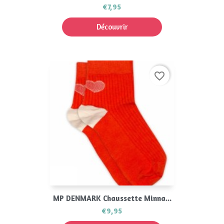
€7,95
Découvrir
favorite_border
MP DENMARK Chaussette Minna...
€9,95