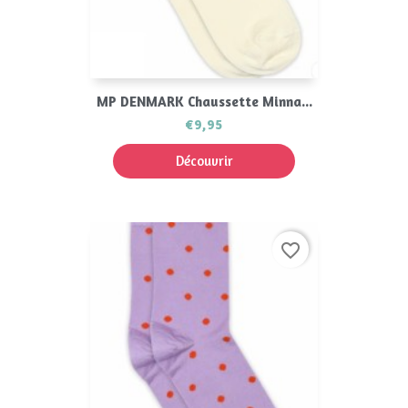
MP DENMARK Chaussette Minna...
€9,95
Découvrir
favorite_border