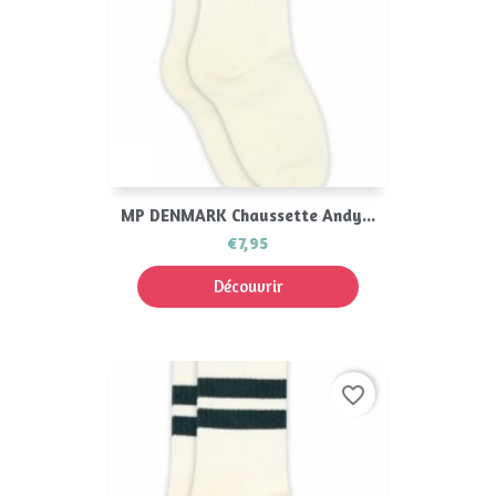
MP DENMARK Chaussette Andy...
€7,95
Découvrir
favorite_border