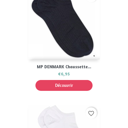
MP DENMARK Chaussette...
€6,95
Découvrir
favorite_border