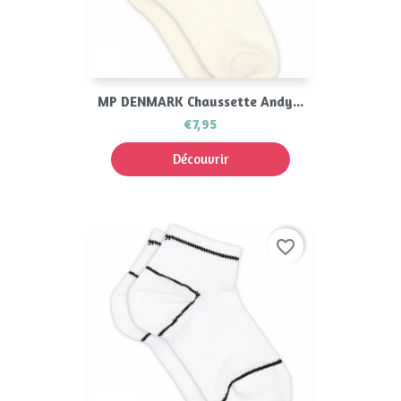
MP DENMARK Chaussette Andy...
€7,95
Découvrir
favorite_border