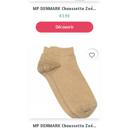
MP DENMARK Chaussette Zoé...
€7,95
Découvrir
favorite_border
MP DENMARK Chaussette Zoé...