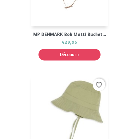
MP DENMARK Bob Matti Bucket...
€29,95
Découvrir
favorite_border