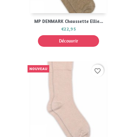
MP DENMARK Chaussette Ellie...
€22,95
Découvrir
NOUVEAU
favorite_border