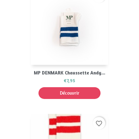
MP DENMARK Chaussette Andy...
€7,95
Découvrir
favorite_border