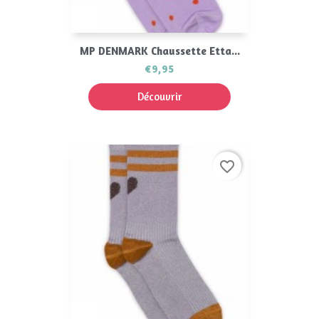
MP DENMARK Chaussette Etta...
€9,95
Découvrir
favorite_border