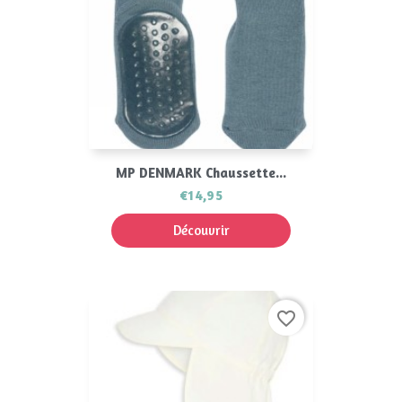
MP DENMARK Chaussette...
€14,95
Découvrir
favorite_border