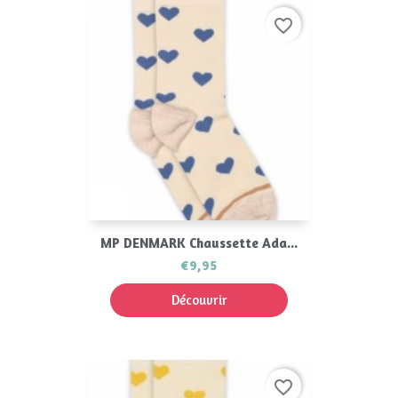
favorite_border
MP DENMARK Chaussette Ada...
€9,95
Découvrir
favorite_border