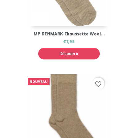
MP DENMARK Chaussette Wool...
€7,95
Découvrir
NOUVEAU
favorite_border