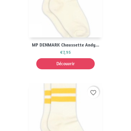
MP DENMARK Chaussette Andy...
€7,95
Découvrir
favorite_border