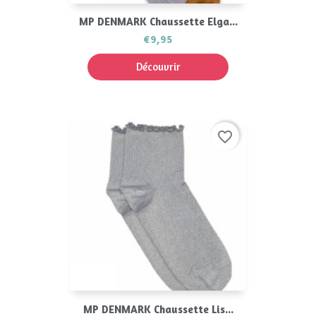
MP DENMARK Chaussette Elga...
€9,95
Découvrir
favorite_border
MP DENMARK Chaussette Lis...