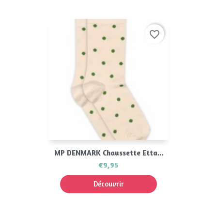
favorite_border
MP DENMARK Chaussette Etta...
€9,95
Découvrir