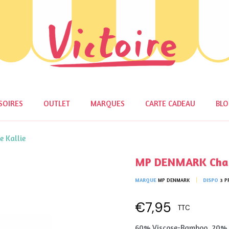
SOIRES
OUTLET
MARQUES
CARTE CADEAU
BL
 Kallie
MP DENMARK Chaus
MARQUE
MP DENMARK
DISPO
3 P
€7,95
TTC
60% Viscose-Bamboo, 20% 