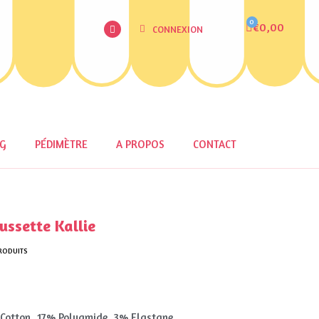
€0,00
CONNEXION
OG
PÉDIMÈTRE
A PROPOS
CONTACT
sette Kallie
RODUITS
Cotton, 17% Polyamide, 3% Elastane