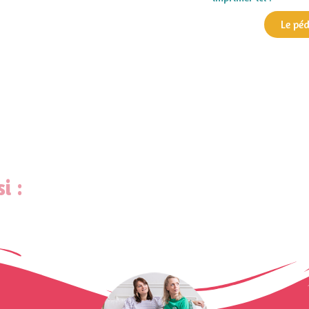
Le pé
i :