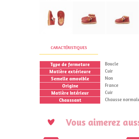
CARACTÉRISTIQUES
Boucle
Type de fermeture
Cuir
Matière extérieure
Non
Semelle amovible
France
Origine
Cuir
Matière Intérieur
Chausse normale
Chaussant
Vous aimerez auss