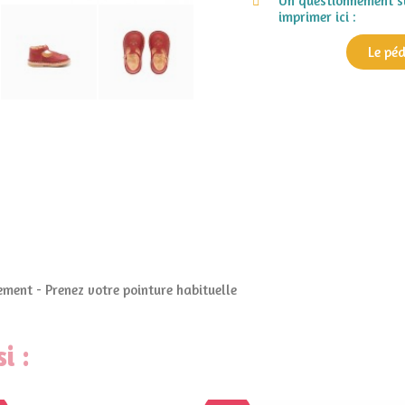
Un questionnement su
imprimer ici :
Le pé
ment - Prenez votre pointure habituelle
i :