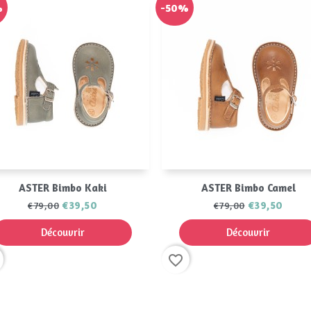
0%
-50%
Aperçu rapide
Aperçu rapide


ASTER Bimbo Camel
ASTER Bimbo Blanc
€39,50
€39,50
€79,00
€79,00
Découvrir
Découvrir
der
favorite_border