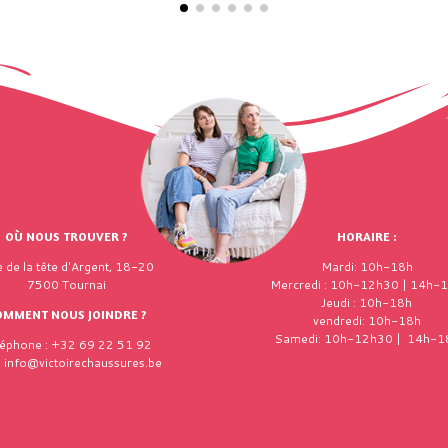
OÙ NOUS TROUVER ?
HORAIRE :
 de la tête d'Argent, 18-20
Mardi: 10h-18h
7500 Tournai
Mercredi : 10h-12h30 | 14h-
Jeudi : 10h-18h
OMMENT NOUS JOINDRE ?
vendredi: 10h-18h
Samedi: 10h-12h30 | 14h-1
léphone : +32 69 22 51 92
: info@victoirechaussures.be