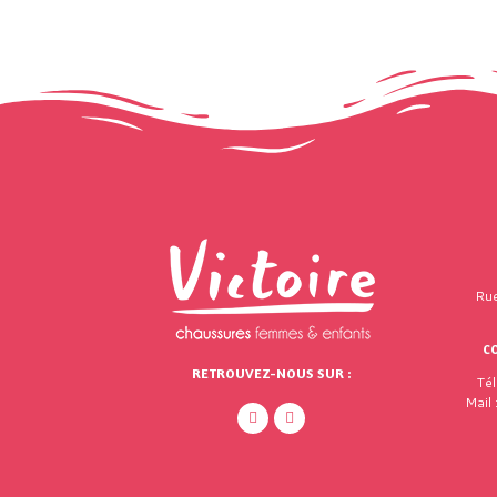
Rue
C
RETROUVEZ-NOUS SUR :
Té
Mail 